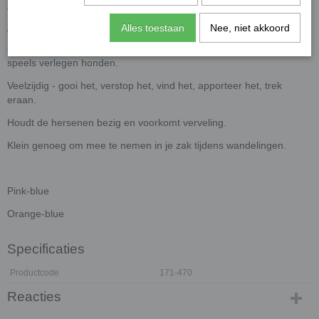
Verander snoepjes in trainingsmagie - je geheime wapen wacht op
je.
Alles toestaan
Nee, niet akkoord
Geweldig voor het opbouwen van zelfvertrouwen bij nerveuze of
speels verlegen honden.
Veelzijdig - gooi het, verstop het, vind het, apporteer het, trek
eraan.
Houdt de hersenen bezig en voorkomt verveling.
Klein genoeg om mee te nemen in je zak tijdens wandelingen.
Pink-blue
Orange-blue
Specificaties
Productcode
171-470
Reacties