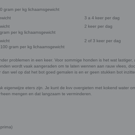
0 gram per kg lichaamsgewicht
ewicht
3 a 4 keer per dag
wicht
2 keer per dag
 gram per kg lichaamsgewicht
wicht
2 of 3 keer per dag
0-100 gram per kg lichaamsgewicht
nder problemen in een keer. Voor sommige honden is het wat lastiger, 
onden wordt vaak aangeraden om te laten wennen aan rauw vlees, door
 dan wel op dat het bot goed gemalen is en er geen stukken bot inzitt
ak eigenwijze eters zijn. Je kunt de kvv overgieten met kokend water o
doorheen mengen en dat langzaam te verminderen.
 prima)