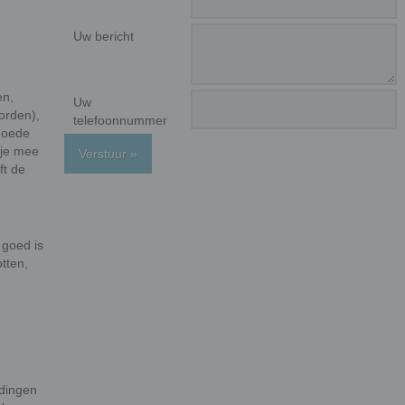
Uw bericht
en,
Uw
worden),
telefoonnummer
 goede
tje mee
Verstuur »
ft de
 goed is
tten,
udingen