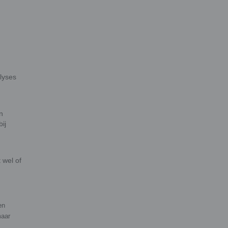
alyses
n
ij
 wel of
en
maar