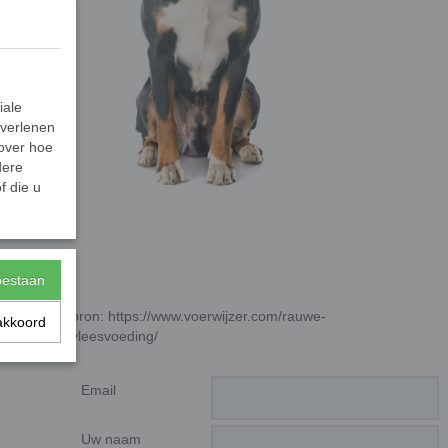
iale
 verlenen
 over hoe
egen)
dere
f die u
toestaan
bron: https://www.voerwijzer.com/rauwe-
akkoord
vleesvoeding/
Email
Uw naam