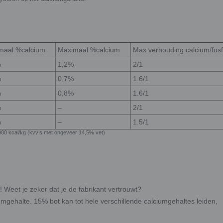
maal %calcium
Maximaal %calcium
Max verhouding calcium/fosf
%
1,2%
2/1
%
0,7%
1.6/1
%
0,8%
1.6/1
%
–
2/1
%
–
1.5/1
00 kcal/kg (kvv’s met ongeveer 14,5% vet)
Weet je zeker dat je de fabrikant vertrouwt?
umgehalte. 15% bot kan tot hele verschillende calciumgehaltes leiden,