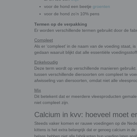
voor de hond een beetje
groenten
voor de hond zo’n 10% pens
Termen op de verpakking
Er worden verschillende termen gebruikt door de fabri
Compleet
Als er ‘compleet’ in de naam van de voeding staat, i
gedaan waaruit blijkt dat alle essentiële voedingsstof
Enkelvoudig
Deze term wordt op verschillende manieren gebruikt. 
tussen verschillende diersoorten om compleet te voere
afwisseling van diersoorten, omdat niet alle vleesprod
Mix
Dit betekent dat er meerdere vleesproducten gemalen en
niet compleet zijn.
Calcium in kvv: hoeveel moet er 
Steeds vaker komen er rauwe voedingen op de Nede
kittens is het extra belangrijk dat er genoeg calcium in d
helaas hebben niet alle fabrikanten hun voeding laten ana