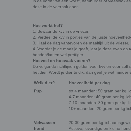
in de vorm van een worst, hamburger of vleesblokjes 
deze in de voerbak doen.
Hoe werkt het?
1. Bewaar de kvv in de vriezer.
2. Verdeel de kvv in porties van de juiste hoeveelhede
3. Haal de dag vantevoren de maaltijd uit de vriezer,
4. Voordat je de maaltijd geeft, laat je deze even op
honden/katten wel prettiger.
Hoeveel en hoevaak voeren?
De volgende richtlijnen gelden voor kvv en voor zel
het dier. Wordt je dier te dik, dan geef je wat minder 
Welk dier?
Hoeveelheid per dag
Pup
tot 4 maanden: 50 gram per kg l
4-7 maanden: 40 gram per kg li
7-10 maanden: 30 gram per kg l
10+ maanden: 20 gram per kg li
Volwassen
20-30 gram per kg lichaamsgewic
hond
Actieve, levendige en kleine hond