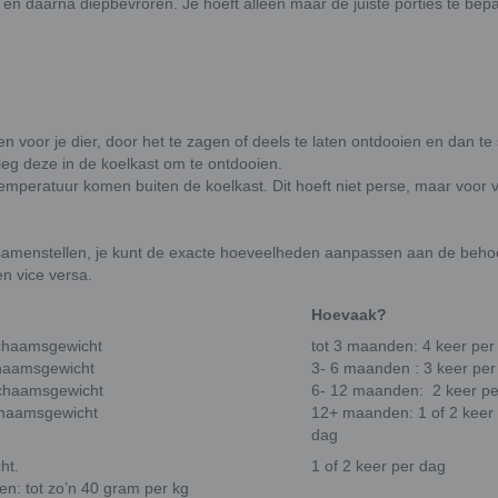
en daarna diepbevroren. Je hoeft alleen maar de juiste porties te bep
n voor je dier, door het te zagen of deels te laten ontdooien en dan te 
 leg deze in de koelkast om te ontdooien.
 temperatuur komen buiten de koelkast. Dit hoeft niet perse, maar voor 
f samenstellen, je kunt de exacte hoeveelheden aanpassen aan de beho
en vice versa.
Hoevaak?
ichaamsgewicht
tot 3 maanden: 4 keer per
chaamsgewicht
3- 6 maanden : 3 keer per
ichaamsgewicht
6- 12 maanden: 2 keer pe
chaamsgewicht
12+ maanden: 1 of 2 keer
dag
ht.
1 of 2 keer per dag
en: tot zo’n 40 gram per kg