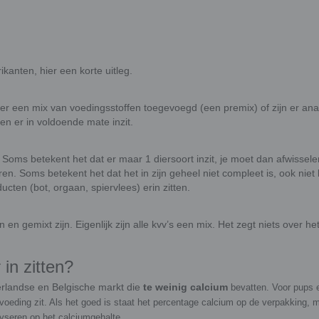
kanten, hier een korte uitleg.
s er een mix van voedingsstoffen toegevoegd (een premix) of zijn er an
fen er in voldoende mate inzit.
Soms betekent het dat er maar 1 diersoort inzit, je moet dan afwissele
n. Soms betekent het dat het in zijn geheel niet compleet is, ook niet b
ucten (bot, orgaan, spiervlees) erin zitten.
 gemixt zijn. Eigenlijk zijn alle kvv’s een mix. Het zegt niets over het
in zitten?
rlandse en Belgische markt die
te weinig calcium
bevatten. Voor pups 
e voeding zit. Als het goed is staat het percentage calcium op de verpakking, 
lyseren op het calciumgehalte.