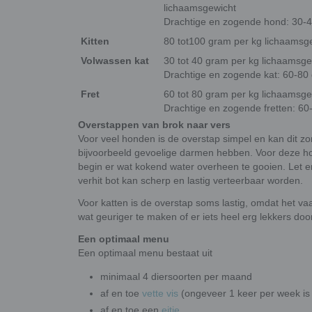
lichaamsgewicht
Drachtige en zogende hond: 30-4
Kitten
80 tot100 gram per kg lichaamsg
Volwassen kat
30 tot 40 gram per kg lichaamsge
Drachtige en zogende kat: 60-80
Fret
60 tot 80 gram per kg lichaamsge
Drachtige en zogende fretten: 6
Overstappen van brok naar vers
Voor veel honden is de overstap simpel en kan dit zo
bijvoorbeeld gevoelige darmen hebben. Voor deze h
begin er wat kokend water overheen te gooien. Let er
verhit bot kan scherp en lastig verteerbaar worden.
Voor katten is de overstap soms lastig, omdat het va
wat geuriger te maken of er iets heel erg lekkers 
Een optimaal menu
Een optimaal menu bestaat uit
minimaal 4 diersoorten per maand
af en toe
vette vis
(ongeveer 1 keer per week is
af en toe een
eitje