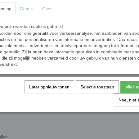
mming
Details
Over
ding zoals blikvoer en brokken meerdere voordelen:
r de darmen en daardoor zorgen voor een betere afweer
ebsite worden cookies gebruikt
 slechte bacterien en parasieten minder/geen overlevingskans hebben
orden door ons gebruikt voor verkeersanalyse, het aanbieden van soc
m
cties en het personaliseren van informatie en advertenties. Daarnaast
ociale media-, advertentie- en analysepartners toegang tot informatie
hetisch (alhoewel sommige kvv-merken wel synthetische vitamines toevo
te gebruikt. Zij kunnen deze informatie gebruiken in combinatie met an
die zij mogelijk hebben verzameld door uw gebruik van hun diensten o
et artikel
Brok vs Rauw
.
verstrekt.
 tussen het voeren van brok en vers zijn:
Later opnieuw tonen
Selectie toestaan
Alles 
, uit de bek stinken)
Nee, niet 
llen