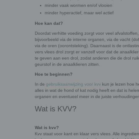
minder vaak wormen en/of vlooien
minder hyperactief, maar wel actief
Hoe kan dat?
Doordat verhitte voeding zorgt voor veel afvalstoffe
bijvoorbeeld via de interne organen, via de vacht (do
via de oren (oorontsteking). Daarnaast is de ontlasti
vers vlees drol zorgt er vanzelf voor dat de anaalkl
te geven aan een drol, zodat anderen die de drol ruiken 
geurstof in de anaalklieren zitten.
Hoe te beginnen?
In de
gebruiksaanwijzing voor kvv
kun je lezen hoe he
alles in wat de hond of kat nodig heeft en dat is hel
organen en eventueel meer in de juiste verhoudingen.
Wat is KVV?
Wat is kvv?
Kvv staat voor kant en klaar vers vlees. Alle ingredie