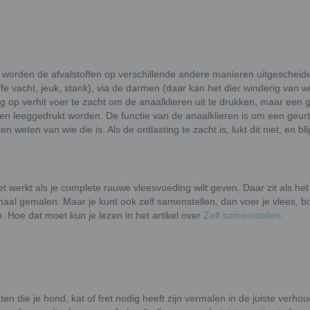
n, worden de afvalstoffen op verschillende andere manieren uitgescheid
ffe vacht, jeuk, stank), via de darmen (daar kan het dier winderig van 
ng op verhit voer te zacht om de anaalklieren uit te drukken, maar een
ieren leeggedrukt worden. De functie van de anaalklieren is om een geur
weten van wie die is. Als de ontlasting te zacht is, lukt dit niet, en blij
t werkt als je complete rauwe vleesvoeding wilt geven. Daar zit als het
emaal gemalen. Maar je kunt ook zelf samenstellen, dan voer je vlees, bo
 Hoe dat moet kun je lezen in het artikel over
Zelf samenstellen
.
nten die je hond, kat of fret nodig heeft zijn vermalen in de juiste verho