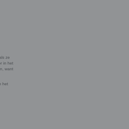
als ze
 in het
en, want
m het