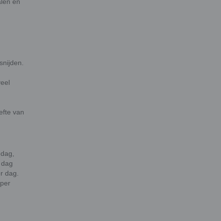
alen en
snijden.
veel
efte van
 dag,
 dag
r dag.
 per