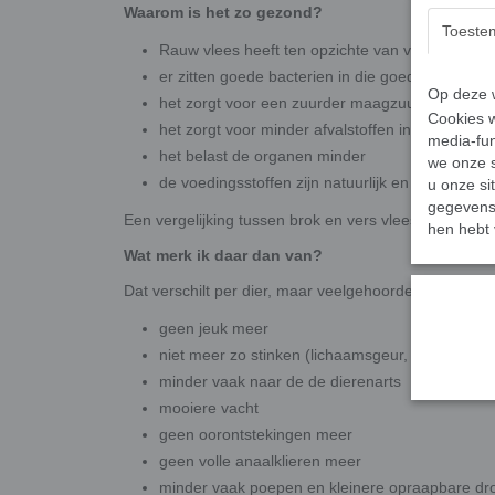
Waarom is het zo gezond?
Toeste
Rauw vlees heeft ten opzichte van verhitte voe
er zitten goede bacterien in die goed zijn voo
Op deze w
het zorgt voor een zuurder maagzuur, waardoor
Cookies w
het zorgt voor minder afvalstoffen in het lichaa
media-fun
het belast de organen minder
we onze s
de voedingsstoffen zijn natuurlijk en niet synt
u onze si
gegevens 
Een vergelijking tussen brok en vers vlees vind je in h
hen hebt 
Wat merk ik daar dan van?
Dat verschilt per dier, maar veelgehoorde verschillen
geen jeuk meer
niet meer zo stinken (lichaamsgeur, winderigheid
minder vaak naar de de dierenarts
mooiere vacht
geen oorontstekingen meer
geen volle anaalklieren meer
minder vaak poepen en kleinere opraapbare dro