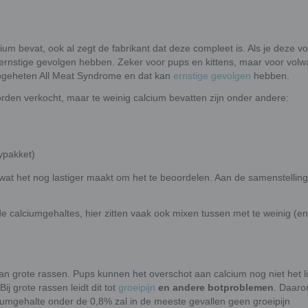
ium bevat, ook al zegt de fabrikant dat deze compleet is. Als je deze v
t ernstige gevolgen hebben. Zeker voor pups en kittens, maar voor vol
 zogeheten All Meat Syndrome en dat kan
ernstige gevolgen
hebben.
den verkocht, maar te weinig calcium bevatten zijn onder andere:
ypakket)
t het nog lastiger maakt om het te beoordelen. Aan de samenstelling 
de calciumgehaltes, hier zitten vaak ook mixen tussen met te weinig (e
an grote rassen. Pups kunnen het overschot aan calcium nog niet het 
j grote rassen leidt dit tot
groeipijn
en andere botproblemen
. Daaro
ciumgehalte onder de 0,8% zal in de meeste gevallen geen groeipijn