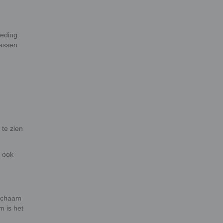
oeding
wassen
te zien
n ook
lichaam
m is het