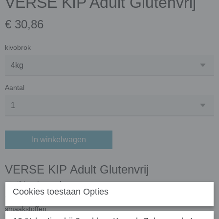
VERSE KIP Adult Glutenvrij
€ 30,86
kivobrok
Aantal
In winkelwagen
VERSE KIP Adult Glutenvrij
verrijkt met vers vlees.
Cookies toestaan Opties
Vrij van gluten, soja, suiker, zout & synthetische geur-, kleur en
smaakstoffen.