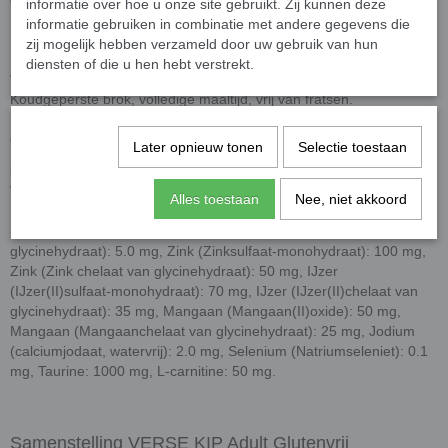
informatie over hoe u onze site gebruikt. Zij kunnen deze
informatie gebruiken in combinatie met andere gegevens die
zij mogelijk hebben verzameld door uw gebruik van hun
diensten of die u hen hebt verstrekt.
Analyse
Koudgeperste brok, volledige maaltijd, vrij van fratsen.
Ruw eiwit 27%, ruw vet 14%, ruwe celstof 2.8%, ruwe as 5.8%,
calcium 1.2%, fosfor 0.9%, EPA 0.1%, DHA 0.2%, kcal/kg ME: 3670.
Later opnieuw tonen
Selectie toestaan
Nutritionele toevoegingsmiddelen:
Vitamine A (retinylacetaat): 18000 IE, vitamine D3 (cholecalciferol):
Alles toestaan
Nee, niet akkoord
1800 IE, vitamine E (all-rac alfa-tocoferylacetaat): 500 IE, Koper
(Koper(II)sulfaat pentahydraat): 10 mg, Koper (Koper(II)chelaat van
glycinehydraat): 5.0 mg, Zink (Zinksulfaat-monohydraat): 100 mg,
Zink (Zink chelaat van glycinehydraat): 50 mg, IJzer
(IJzer(II)sulfaat-monohydraat): 70 mg, IJzer (IJzer(II)chelaat van
glycinehydraat): 35 mg, Mangaan (Mangaan(II)oxide): 50 mg,
Mangaan (Mangaanchelaat van glycinehydraat): 25 mg, Jodium
(calciumjodaat, watervrij): 2.0 mg, Selenium (Natriumseleniet): 0.1
mg, Taurine: 1000 mg, L-carnitine: 50 mg.
Samenstelling VERSE KIP Adult Glutenvrij