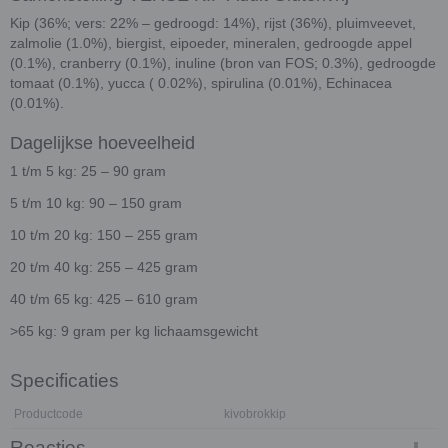
Kip (36%; vers: 22% – gedroogd: 14%), rijst (36%), pluimveevet,
zalmolie (1.0%), biergist, eipoeder, mineralen, gedroogde appel
(0.1%), cranberry (0.1%), inuline (bron van FOS; 0.3%), gedroogde
tomaat (0.1%), yucca ( 0.02%), spirulina (0.01%), Echinacea
(0.01%).
Dagelijkse hoeveelheid
1 t/m 5 kg: 25 – 90 gram
5 t/m 10 kg: 90 – 150 gram
10 t/m 20 kg: 150 – 255 gram
20 t/m 40 kg: 255 – 425 gram
40 t/m 65 kg: 425 – 610 gram
>65 kg: 9 gram per kg lichaamsgewicht
Specificaties
Productcode
kivobrokkip
Reacties